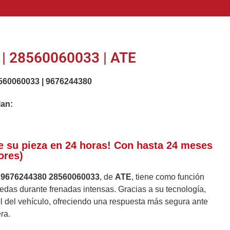
| 28560060033 | ATE
560060033
|
9676244380
lan:
e su pieza en 24 horas! Con hasta 24 meses
ores)
s
9676244380 28560060033
, de
ATE
, tiene como función
ruedas durante frenadas intensas. Gracias a su tecnología,
rol del vehículo, ofreciendo una respuesta más segura ante
ra.