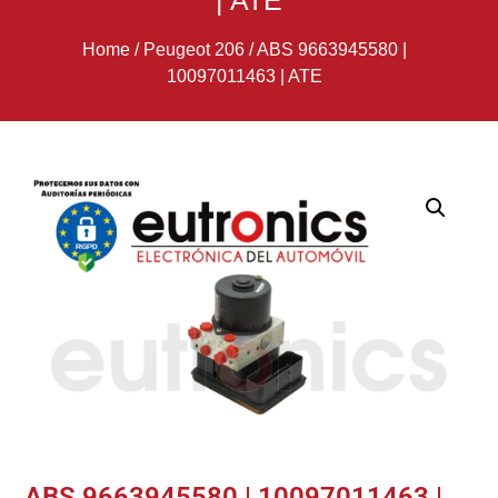
| ATE
Home
/
Peugeot 206
/
ABS 9663945580 |
10097011463 | ATE
ABS 9663945580 | 10097011463 |