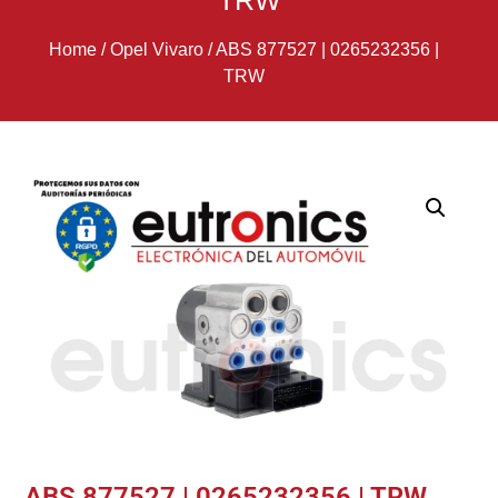
TRW
Home
/
Opel Vivaro
/
ABS 877527 | 0265232356 |
TRW
ABS 877527 | 0265232356 | TRW