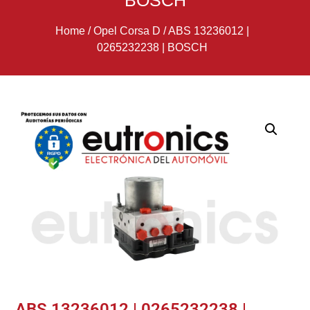
BOSCH
Home
/
Opel Corsa D
/
ABS 13236012 |
0265232238 | BOSCH
ABS 13236012 | 0265232238 |