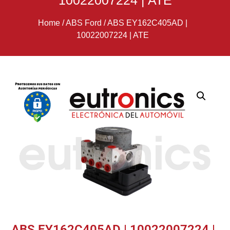
10022007224 | ATE
Home
/
ABS Ford
/
ABS EY162C405AD |
10022007224 | ATE
ABS EY162C405AD | 10022007224 |