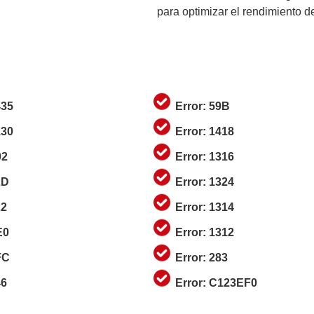
para optimizar el rendimiento d
435
Error: 59B
130
Error: 1418
02
Error: 1316
2D
Error: 1324
22
Error: 1314
E0
Error: 1312
FC
Error: 283
46
Error: C123EF0