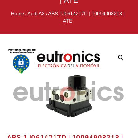
| ATE
Home
/
Audi A3
/
ABS 1J0614217D | 10094903213 |
ATE
ABS 1J0614217D | 10094903213 |