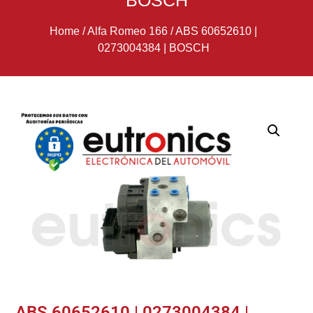
BOSCH
Home
/
Alfa Romeo 166
/
ABS 60652610 |
0273004384 | BOSCH
ABS 60652610 | 0273004384 |