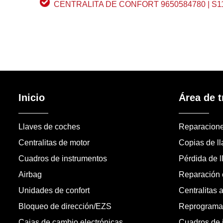
CENTRALITA DE CONFORT 9650584780 | S1
Inicio
Área de t
Llaves de coches
Reparacion
Centralitas de motor
Copias de l
Cuadros de instrumentos
Pérdida de l
Airbag
Reparación c
Unidades de confort
Centralitas 
Bloqueo de dirección/EZS
Reprogramac
Cajas de cambio electrónicas
Cuadros de 