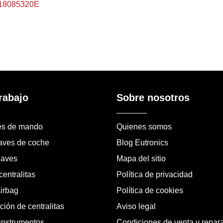
18085320E
rabajo
Sobre nosotros
es de mando
Quienes somos
laves de coche
Blog Eutronics
laves
Mapa del sitio
entralitas
Política de privacidad
airbag
Política de cookies
ión de centralitas
Aviso legal
instrumentos
Condiciones de venta y repar