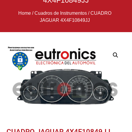
4X4F10849JJ
Home
/
Cuadros de Instrumentos
/
CUADRO
JAGUAR 4X4F10849JJ
CUADRO JAGUAR 4X4F10849JJ