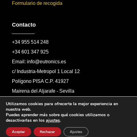
Formulario de recogida
Contacto
+34 955 514 248
+34 601 347 925
Email: info@eutronics.es
c/ Industria-Metropol 1 Local 12
Polígono PISA C.P. 41927
Mairena del Aljarafe - Sevilla
Formulario de contacto
Utilizamos cookies para ofrecerte la mejor experiencia en
nuestra web.
Puedes aprender más sobre qué cookies utilizamos o
desactivarlas en los
ajustes
.
Copyright © 2026 Automandos Electronic S.L.
Todos los derechos reservados.
Aceptar
Rechazar
Ajustes