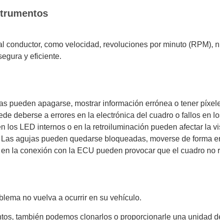
strumentos
l conductor, como velocidad, revoluciones por minuto (RPM), ni
egura y eficiente.
as pueden apagarse, mostrar información errónea o tener píxel
de deberse a errores en la electrónica del cuadro o fallos en lo
los LED internos o en la retroiluminación pueden afectar la vis
Las agujas pueden quedarse bloqueadas, moverse de forma errá
 en la conexión con la ECU pueden provocar que el cuadro no r
lema no vuelva a ocurrir en su vehículo.
tos, también podemos clonarlos o proporcionarle una unidad d