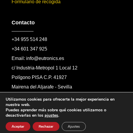
Formulario de recogida
Contacto
+34 955 514 248
+34 601 347 925
Email: info@eutronics.es
c/ Industria-Metropol 1 Local 12
Polígono PISA C.P. 41927
Mairena del Aljarafe - Sevilla
Formulario de contacto
Utilizamos cookies para ofrecerte la mejor experiencia en
nuestra web.
Puedes aprender más sobre qué cookies utilizamos o
desactivarlas en los
ajustes
.
Copyright © 2026 Automandos Electronic S.L.
Todos los derechos reservados.
Aceptar
Rechazar
Ajustes