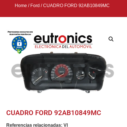
Home
/
Ford
/
CUADRO FORD 92AB10849MC
CUADRO FORD 92AB10849MC
Referencias relacionadas:
VI