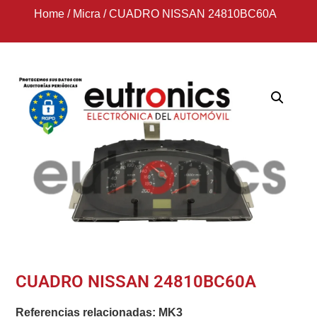
Home
/
Micra
/
CUADRO NISSAN 24810BC60A
CUADRO NISSAN 24810BC60A
Referencias relacionadas:
MK3