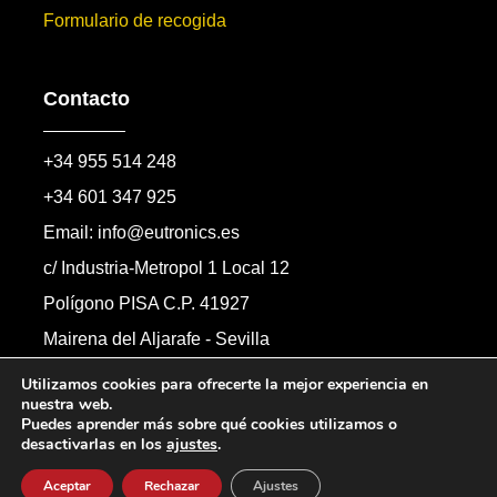
Formulario de recogida
Contacto
+34 955 514 248
+34 601 347 925
Email: info@eutronics.es
c/ Industria-Metropol 1 Local 12
Polígono PISA C.P. 41927
Mairena del Aljarafe - Sevilla
Formulario de contacto
Utilizamos cookies para ofrecerte la mejor experiencia en
nuestra web.
Puedes aprender más sobre qué cookies utilizamos o
desactivarlas en los
ajustes
.
Copyright © 2026 Automandos Electronic S.L.
Todos los derechos reservados.
Aceptar
Rechazar
Ajustes