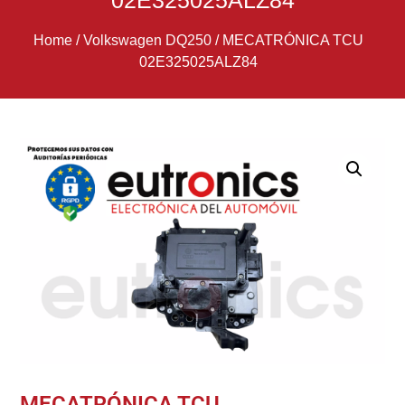
02E325025ALZ84
Home
/
Volkswagen DQ250
/
MECATRÓNICA TCU
02E325025ALZ84
MECATRÓNICA TCU